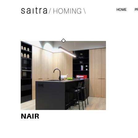
HOME
P
NAIR