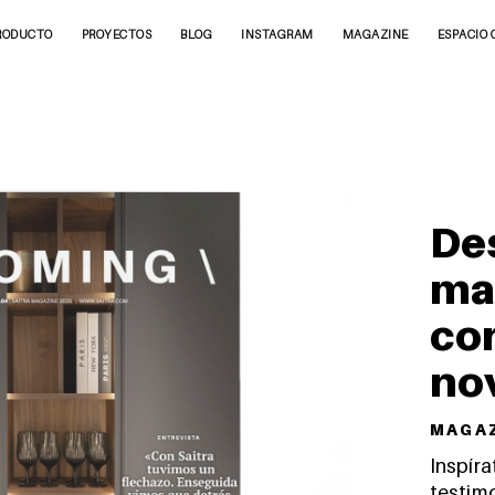
RODUCTO
PROYECTOS
BLOG
INSTAGRAM
MAGAZINE
ESPACIO 
De
ma
con
no
M A G A Z
Inspír
testimo