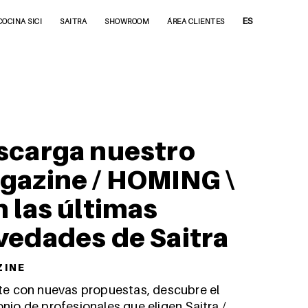
ES
COCINA SICI
SAITRA
SHOWROOM
ÁREA CLIENTES
scarga nuestro
gazine / HOMING \
 las últimas
vedades de Saitra
 I N E
ate con nuevas propuestas, descubre el
nio de profesionales que eligen Saitra /