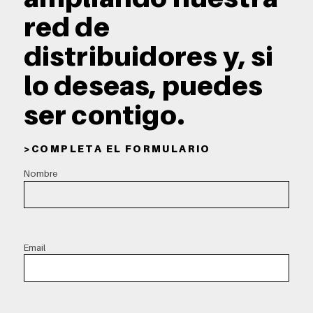
red de
distribuidores y, si
lo deseas, puedes
ser contigo.
> C O M P L E T A E L F O R M U L A R I O
Nombre
Email