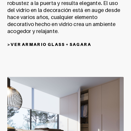
robustez a la puerta y resulta elegante
.
El uso
del vidrio en la decoración está en auge desde
hace varios años, cualquier elemento
decorativo hecho en vidrio crea un ambiente
acogedor y relajante.
> V E R A R M A R I O G L A S S + S A G A R A