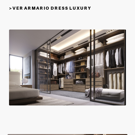
> V E R A R M A R I O D R E S S L U X U R Y