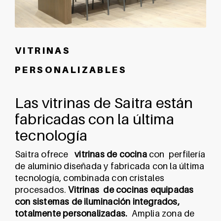
V I T R I N A S
P E R S O N A L I Z A B L E S
Las vitrinas de Saitra están
fabricadas con la última
tecnología
Saitra ofrece
vitrinas de cocina
con perfilería
de aluminio diseñada y fabricada con la última
tecnología, combinada con cristales
procesados.
Vitrinas de cocinas equipadas
con sistemas de iluminación integrados,
totalmente personalizadas.
Amplia zona de