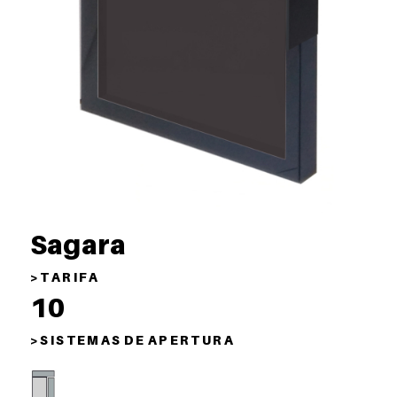
Sagara
> T A R I F A
10
> S I S T E M A S D E A P E R T U R A