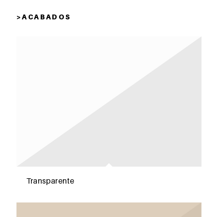
> A C A B A D O S
Transparente