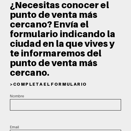
¿Necesitas conocer el
punto de venta más
cercano? Envía el
formulario indicando la
ciudad en la que vives y
te informaremos del
punto de venta más
cercano.
> C O M P L E T A E L F O R M U L A R I O
Nombre
Email