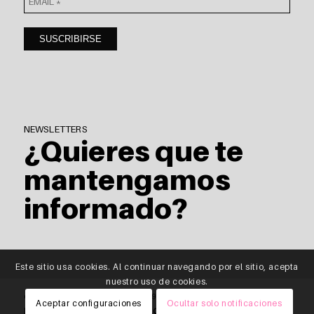
NEWSLETTERS
¿Quieres que te
mantengamos
informado?
Este sitio usa cookies. Al continuar navegando por el sitio, acepta
nuestro uso de cookies.
© Copyright - saitra / HOMING \ |
T
976 818 512 |
E
info@saitra.com
Aceptar configuraciones
Ocultar solo notificaciones
|
Política de privacidad de datos
|
Cabo de