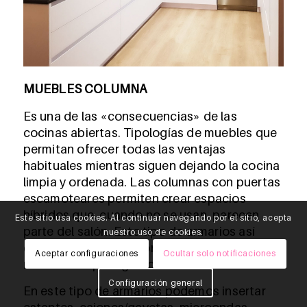
MUEBLES COLUMNA
Es una de las «consecuencias» de las
cocinas abiertas. Tipologías de muebles que
permitan ofrecer todas las ventajas
habituales mientras siguen dejando la cocina
limpia y ordenada. Las columnas con puertas
escamoteares permiten crear espacios
híbridos que, cuando no se usan, parecen
Este sitio usa cookies. Al continuar navegando por el sitio, acepta
parte del salón. Este tipo de armarios así
nuestro uso de cookies.
como las columnas con cajones esconden un
Aceptar configuraciones
Ocultar solo notificaciones
mucho sitio para guardar.
Configuración general
En este tipo de armarios podemos insertar