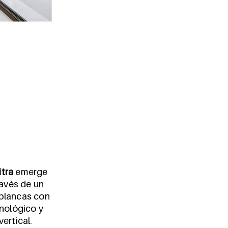
itra
emerge
ravés de un
 blancas con
nológico y
ertical.