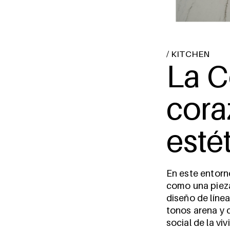
/
KITCHEN
La C
cora
esté
En este entorno
como una pieza
diseño de línea
tonos arena y 
social de la vi