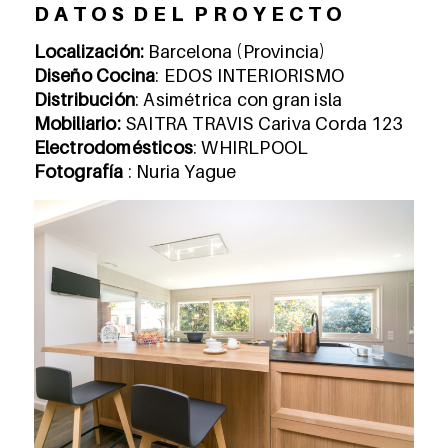
D A T O S D E L P R O Y E C T O
Localización:
Barcelona (Provincia)
Diseño Cocina
:
EDOS INTERIORISMO
Distribución
: Asimétrica con gran isla
Mobiliario:
SAITRA TRAVIS Cariva Corda 123
Electrodomésticos
: WHIRLPOOL
Fotografía
:
Nuria Yague