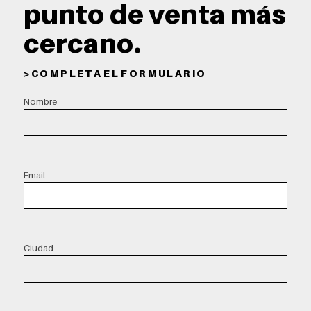
punto de venta más
cercano.
> C O M P L E T A E L F O R M U L A R I O
Nombre
Email
Ciudad