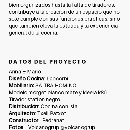
bien organizados hasta la falta de tiradores,
contribuye a la creación de un espacio que no
solo cumple con sus funciones prácticas, sino
que también eleva la estética y la experiencia
general de la cocina.
D A T O S D E L P R O Y E C T O
Anna & Mario
Diseño Cocina
:
Labcorbi
Mobiliario:
SAITRA HOMING
Modelo morget blanco mate y kleeia k86
Tirador station negro
Distribución
: Cocina con isla
Arquitecto
:
Txell Patxot
Constructor
:
Pedranat
Fotos
:
Volcanogrup
@volcanogrup