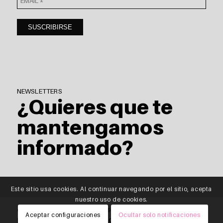
NEWSLETTERS
¿Quieres que te
mantengamos
informado?
Este sitio usa cookies. Al continuar navegando por el sitio, acepta
nuestro uso de cookies.
© Copyright - saitra / HOMING \ |
T
976 818 512 |
E
info@saitra.com
Aceptar configuraciones
Ocultar solo notificaciones
|
Política de privacidad de datos
|
Cabo de