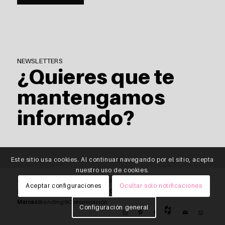
NEWSLETTERS
¿Quieres que te
mantengamos
informado?
Este sitio usa cookies. Al continuar navegando por el sitio, acepta
nuestro uso de cookies.
© Copyright - saitra / HOMING \ |
T
976 818 512 |
E
info@saitra.com
Aceptar configuraciones
Ocultar solo notificaciones
|
Política de privacidad de datos
|
Cabo de
Marcas
Branding&Comunicación
Configuración general