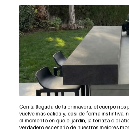
Con la llegada de la primavera, el cuerpo nos 
vuelve más cálida y, casi de forma instintiva, 
el momento en que el jardín, la terraza o el át
verdadero escenario de nuestros mejores mom