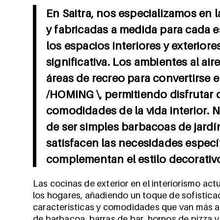
En Saitra, nos especializamos en 
y fabricadas a medida para cada es
los espacios interiores y exterio
significativa. Los ambientes al ai
áreas de recreo para convertirse 
/HOMING \, permitiendo disfrutar de
comodidades de la vida interior. N
de ser simples barbacoas de jardí
satisfacen las necesidades específ
complementan el estilo decorativo
Las cocinas de exterior en el interiorismo ac
los hogares, añadiendo un toque de sofistica
características y comodidades que van más al
de barbacoa, barras de bar, hornos de pizza y s