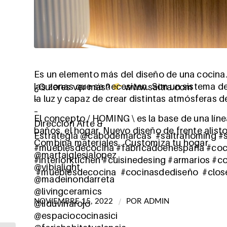
Es un elemento más del diseño de una cocina.
las zonas que se necesiten. Son un sistema d
¿Quieres ver más?
www.saitra.com
la luz y capaz de crear distintas atmósferas 
–
–
El concepto / HOMING \ es la base de una línea
Dirección Arte &
baños, el hogar. Nuevo diseño de frente alist
Estrategia @cabodemarcas #saitrahoming #s
Combina materiales . Customiza tu hogar
#mueblesdecocina #fabricadoenespaña #coci
@martaiglesialopez
#interiorktichen #cuisinedesing #armarios #
@vibialight
#mueblesdecocina #cocinasdediseño #clos
@madeinondarreta
@livingceramics
/
NOVIEMBRE 15, 2022
POR
ADMIN
@liduvinarojo
@espaciococinasici