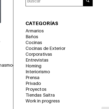
CATEGORÍAS
Armarios
Baños
e
Cocinas
Cocinas de Exterior
Corporativas
Entrevistas
inasmodernas #diseñococinas #cocina #cocinasmoder
Homing
Interiorismo
Prensa
Privado
Proyectos
Tiendas Saitra
Work in progress