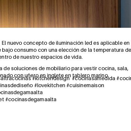
 El nuevo concepto de iluminación led es aplicable en
e bajo consumo con una elección de la temperatura d
dentro de nuestro espacios de vida.
 de soluciones de mobiliario para vestir cocina, sala,
onado con uñero en inglete en tablero marino.
aitracocinas #kitchendesign #cocinasamedida #coc
nasdediseño #lovekitchen #cuisinemaison
cocinasdegamaalta
et #cocinasdegamaalta