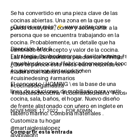
Se ha convertido en una pieza clave de las
cocinas abiertas. Una zona en la que se
¿Quieres ver más?
www.saitra.com
pueda desayunar, comer y acompañar a la
–
persona que se encuentra trabajando en la
–
cocina. Probablemente, un detalle que ha
Dirección Arte &
cambiado el concepto y valor de la cocina.
Estrategia @cabodemarcas #saitrahoming #sait
Las formas de diseñarla pueden ser infinitas.
#mueblesdecocina #fabricadoenespaña #cocinas
¿Qué te parece esta mesa-barra redonda en
#cuisinemaison #interiorktichen
madera con tablero marino?
#cuisinedesing #armarios
El concepto / HOMING \ es la base de una
#cocinasdegamaalta
línea de soluciones de mobiliario para vestir
#mueblesdecocina #cocinasdediseño #closet #
cocina, sala, baños, el hogar. Nuevo diseño
de frente alistonado con uñero en inglete en
/
NOVIEMBRE 17, 2022
POR
ADMIN
tablero marino. Combina materiales .
Customiza tu hogar
@martaiglesialopez
Compartir esta entrada
@vibialight