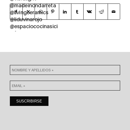
@madeinondarreta
@livingceramics
@liduvinarojo
@espaciococinasici
@feriahabitatvalencia