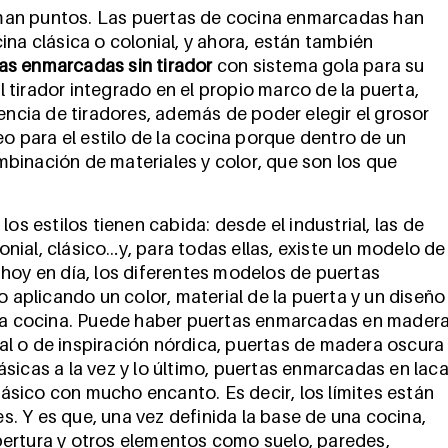
man puntos. Las puertas de cocina enmarcadas han
ina clásica o colonial, y ahora, están también
as enmarcadas sin tirador
con sistema gola para su
tirador integrado en el propio marco de la puerta,
encia de tiradores, además de poder elegir el grosor
eo para el estilo de la cocina porque dentro de un
binación de materiales y color, que son los que
os estilos tienen cabida: desde el industrial, las de
lonial, clásico…y, para todas ellas, existe un modelo de
hoy en día, los diferentes modelos de puertas
plicando un color, material de la puerta y un diseño
 la cocina. Puede haber puertas enmarcadas en mader
ural o de inspiración nórdica, puertas de madera oscura
sicas a la vez y lo último, puertas enmarcadas en lac
clásico con mucho encanto. Es decir, los límites están
es. Y es que, una vez definida la base de una cocina,
pertura y otros elementos como suelo, paredes,