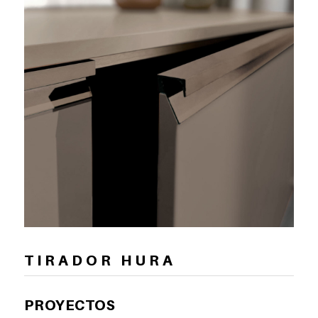
T I R A D O R H U R A
PROYECTOS