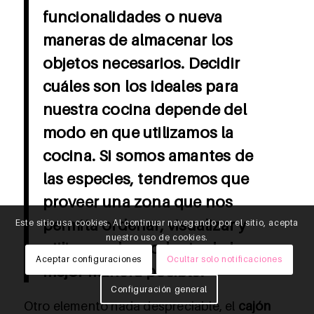
funcionalidades o nueva
maneras de almacenar los
objetos necesarios. Decidir
cuáles son los ideales para
nuestra cocina depende del
modo en que utilizamos la
cocina. Si somos amantes de
las especies, tendremos que
proveer una zona que nos
permita ordenar, visualizar y
Este sitio usa cookies. Al continuar navegando por el sitio, acepta
nuestro uso de cookies.
utilizar cada producto de la
Aceptar configuraciones
Ocultar solo notificaciones
mejor manera posible.
Configuración general
Otro elemento nada despreciable, el
cajón