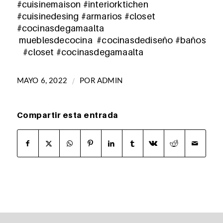
#cuisinemaison #interiorktichen
#cuisinedesing
#armarios
#closet
#cocinasdegamaalta
mueb
lesdecocina
#cocinasdediseño
#
baños
#closet
#cocinasdegamaalta
/
MAYO 6, 2022
POR
ADMIN
Compartir esta entrada