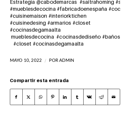
Estrategia
@cabodemarcas
#saitrahoming
#sait
#mueblesdecocina
#fabricadoenespaña
#cocina
#cuisinemaison #interiorktichen
#cuisinedesing
#armarios
#closet
#cocinasdegamaalta
mueb
lesdecocina
#cocinasdediseño
#
baños
#closet
#cocinasdegamaalta
/
MAYO 10, 2022
POR
ADMIN
Compartir esta entrada