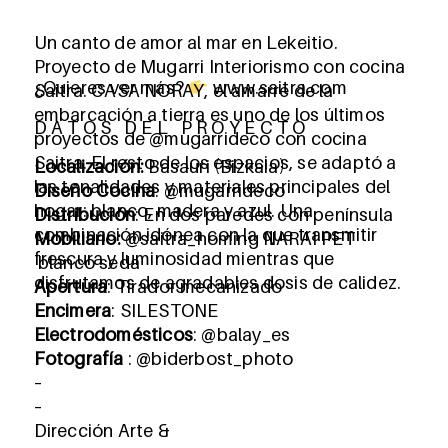
Un canto de amor al mar en Lekeitio.
Proyecto de Mugarri Interiorismo con cocina
¿Quieres ver más?
www.saitra.com
Saitra. CASA NORAY, el amarre de la
embarcación a tierra es uno de los últimos
D A T O S D E L P R O Y E C T O
proyectos de @mugarrideco con cocina
Saitra. El resto de los espacios, se adaptó a
Localización:
Basauri (Bizkaia)
las tonalidades y materiales principales del
Diseño Cocina
: @mugarrideco
hogar: blanco, madera y azul. Una
Distribución
: En dos paredes con península
combinación idónea con la que transmitir
Mobiliario:
@saitra_homing NARAI PET
frescura y luminosidad mientras que
blanco seda
disfrutamos de agradables dosis de calidez.
Apertura
: Tirador mecanizado
Encimera
: SILESTONE
Electrodomésticos
: @balay_es
Fotografía
: @biderbost_photo
–
–
Dirección Arte &