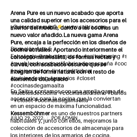
Arena Pure es un nuevo acabado que aporta
una calidad superior en los accesorios para el
¿Quieres ver más?
www.saitra.com
interior del mueble, dando a las cocinas un
–
nuevo valor añadido.La nueva gama Arena
–
Pure, encaja a la perfección en los diseños de
Dirección Arte &
cocina actuales. Aportando interiormente el
Estrategia
@cabodemarcas
#saitrahoming
#sait
concepto minimalista, de formas rectas y
#mueblesdecocina
#fabricadoenespaña
#cocina
curvas, con acabados oscuros que se
#cuisinemaison #interiorktichen
integran de forma natural con el resto de
#cuisinedesing
#armarios
#closet
elementos del espacio
#cocinasdegamaalta
En Saitra contamos con una amplia gama de
mueb
lesdecocina
#cocinasdediseño
#
baños
accesorios para la cocina que la conviertan
#closet
#cocinasdegamaalta
en un espacio de máxima funcionalidad.
Kessemböhmer
es uno de nuestros partners
/
JULIO 29, 2022
POR
ADMIN
habituales y, junto con ellos, mejoramos la
colección de accesorios de almacenaje para
los interiores de los armarios de cocina.