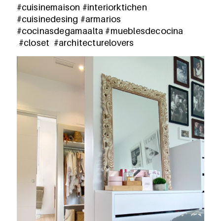
#cuisinemaison #interiorktichen
#cuisinedesing #armarios
#cocinasdegamaalta #mueblesdecocina
#closet #architecturelovers