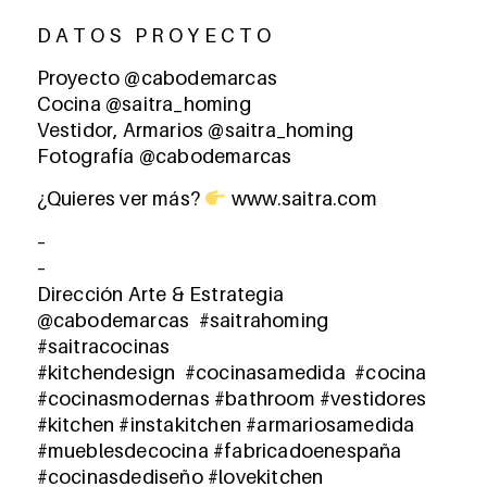
D A T O S P R O Y E C T O
Proyecto @cabodemarcas
Cocina @saitra_homing
Vestidor, Armarios @saitra_homing
Fotografía @cabodemarcas
¿Quieres ver más?
www.saitra.com
–
–
Dirección Arte & Estrategia
@cabodemarcas #saitrahoming
#saitracocinas
#kitchendesign #cocinasamedida #cocina
#cocinasmodernas #bathroom #vestidores
#kitchen #instakitchen #armariosamedida
#mueblesdecocina #fabricadoenespaña
#cocinasdediseño #lovekitchen