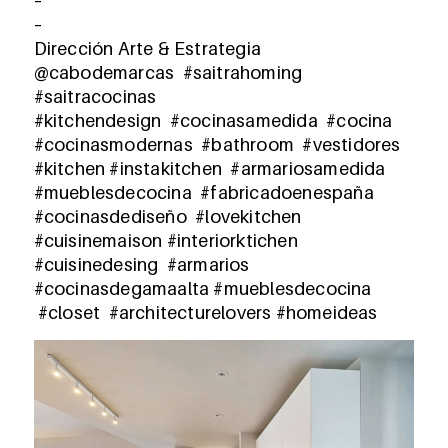
–
–
Dirección Arte & Estrategia
@cabodemarcas #saitrahoming
#saitracocinas
#kitchendesign #cocinasamedida #cocina
#cocinasmodernas #bathroom #vestidores
#kitchen #instakitchen #armariosamedida
#mueblesdecocina #fabricadoenespaña
#cocinasdediseño #lovekitchen
#cuisinemaison #interiorktichen
#cuisinedesing #armarios
#cocinasdegamaalta #mueblesdecocina
#closet #architecturelovers #homeideas