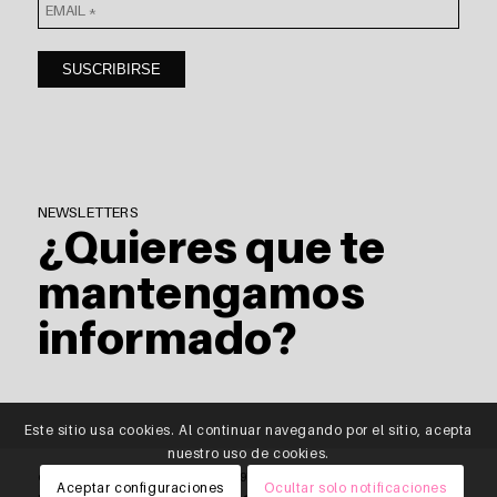
NEWSLETTERS
¿Quieres que te
mantengamos
informado?
Este sitio usa cookies. Al continuar navegando por el sitio, acepta
nuestro uso de cookies.
© Copyright - saitra / HOMING \ |
T
976 818 512 |
E
info@saitra.com
Aceptar configuraciones
Ocultar solo notificaciones