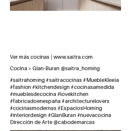
Ver más cocinas | www.saitra.com
Cocina > Glan-Buran @saitra_homing
#saitrahoming #saitracocinas #MuebleKleeia
#fashion #kitchendesign #cocinasamedida
#mueblesdecocina #lovekitchen
#fabricadoenespaña #architecturelovers
#cocinasmodernas #EspaciosHoming
#interiordesign #GlanBuran #nuevacocina
Dirección de Arte @cabodemarcas