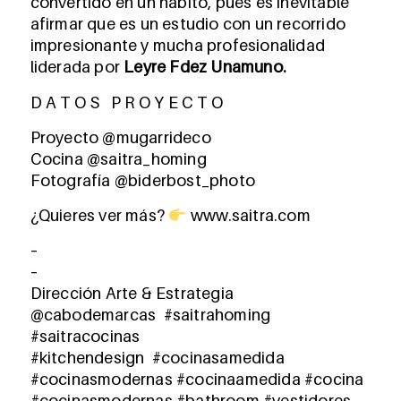
convertido en un hábito, pues es inevitable
afirmar que es un estudio con un recorrido
impresionante y mucha profesionalidad
liderada por
Leyre Fdez Unamuno.
D A T O S P R O Y E C T O
Proyecto @mugarrideco
Cocina @saitra_homing
Fotografía @biderbost_photo
¿Quieres ver más?
www.saitra.com
–
–
Dirección Arte & Estrategia
@cabodemarcas #saitrahoming
#saitracocinas
#kitchendesign #cocinasamedida
#cocinasmodernas
#cocinaamedida
#cocina
#cocinasmodernas #bathroom #vestidores