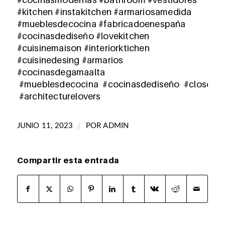
#kitchen
#instakitchen
#armariosamedida
#mueblesdecocina #fabricadoenespaña
#cocinasdediseño #lovekitchen
#cuisinemaison #interiorktichen
#cuisinedesing #armarios
#cocinasdegamaalta
#mueblesdecocina #cocinasdediseño #closet
#architecturelovers
/
JUNIO 11, 2023
POR
ADMIN
Compartir esta entrada