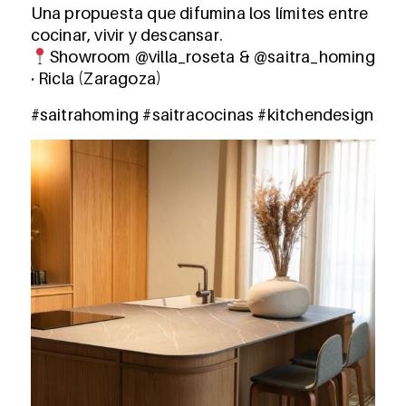
Una propuesta que difumina los límites entre
cocinar, vivir y descansar.
Showroom @villa_roseta & @saitra_homing
· Ricla (Zaragoza)
#saitrahoming
#saitracocinas
#kitchendesign
#in