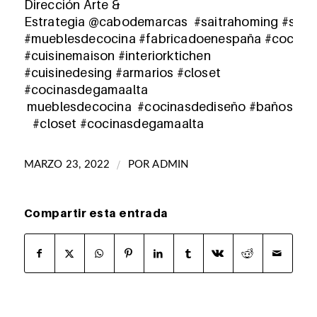
Dirección Arte &
Estrategia
@cabodemarcas
#saitrahoming
#sait
#mueblesdecocina
#fabricadoenespaña
#cocina
#cuisinemaison #interiorktichen
#cuisinedesing
#armarios
#closet
#cocinasdegamaalta
mueb
lesdecocina
#cocinasdediseño
#
baños
#closet
#cocinasdegamaalta
/
MARZO 23, 2022
POR
ADMIN
Compartir esta entrada