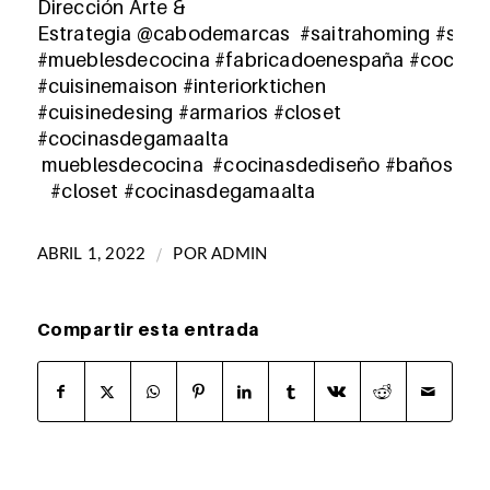
Dirección Arte &
Estrategia
@cabodemarcas
#saitrahoming
#sait
#mueblesdecocina
#fabricadoenespaña
#cocina
#cuisinemaison #interiorktichen
#cuisinedesing
#armarios
#closet
#cocinasdegamaalta
mueb
lesdecocina
#cocinasdediseño
#
baños
#closet
#cocinasdegamaalta
/
ABRIL 1, 2022
POR
ADMIN
Compartir esta entrada