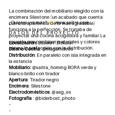
La combinación del mobiliario elegido con la
encimera Silestone (un acabado que cuenta
¿Quieres ver más?
www.saitra.com
con una apariencia de lo más agradable)
funciona a la perfección. Se trataba de
D A T O S D E L P R O Y E C T O
proyectar una cocina acogedora y familiar.La
apuesta por combinar materiales y colores
Localización:
Basauri (Bizkaia)
aúna a la perfección con la distribución.
Diseño Cocina
: @mugarrideco
Distribución
: En paralelo con isla integrada en
la estancia
Mobiliario:
@saitra_homing BORA verde y
blanco brillo con tirador
Apertura
: Tirador negro
Encimera
: Silestone
Electrodomésticos
: @aeg_es
Fotografía
: @biderbost_photo
–
–