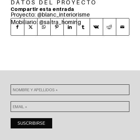
D A T O S D E L P R O Y E C T O
Compartir esta entrada
Proyecto: @blanc_interiorisme
Mobiliario: @saitra_homing