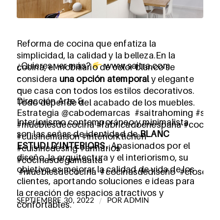
Reforma de cocina que enfatiza la
simplicidad, la calidad y la belleza.En la
¿Quieres ver más?
www.saitra.com
cocina, el mobiliario de color blanco se
–
considera
una opción atemporal
y elegante
–
que casa con todos los estilos decorativos.
Dirección Arte &
Todo depende del acabado de los muebles.
Estrategia @cabodemarcas #saitrahoming #sait
Interiorismo contemporáneo y minimalista
#mueblesdecocina #fabricadoenespaña #cocinas
son las señas de identidad de
BLANC
#cuisinemaison #interiorktichen
ESTUDI D’INTERIORS
. Apasionados por el
#cuisinedesing #armarios
diseño, la arquitectura y el interiorismo, su
#cocinasdegamaalta
objetivo es mejorar la calidad de vida de los
#mueblesdecocina #cocinasdediseño #closet #
clientes, aportando soluciones e ideas para
la creación de espacios atractivos y
/
SEPTIEMBRE 30, 2022
POR
ADMIN
confortables.