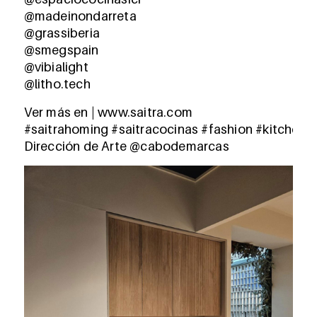
@madeinondarreta
@grassiberia
@smegspain
@vibialight
@litho.tech
Ver más en | www.saitra.com
#saitrahoming
#saitracocinas
#fashion
#kitchend
Dirección de Arte
@cabodemarcas