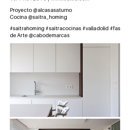
Proyecto @alcasasaturno
Cocina
@saitra_homing
#saitrahoming
#saitracocinas
#valladolid
#fashio
de Arte
@cabodemarcas