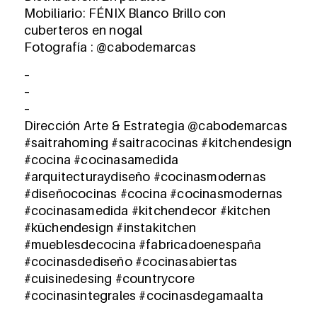
Mobiliario: FÉNIX Blanco Brillo con
cuberteros en nogal
Fotografía : @cabodemarcas
–
–
–
Dirección Arte & Estrategia @cabodemarcas
#saitrahoming #saitracocinas #kitchendesign
#cocina #cocinasamedida
#arquitecturaydiseño #cocinasmodernas
#diseñococinas #cocina #cocinasmodernas
#cocinasamedida #kitchendecor #kitchen
#küchendesign #instakitchen
#mueblesdecocina #fabricadoenespaña
#cocinasdediseño #cocinasabiertas
#cuisinedesing #countrycore
#cocinasintegrales #cocinasdegamaalta