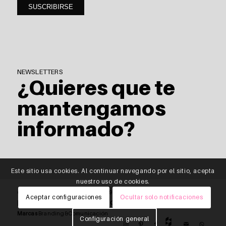
NEWSLETTERS
¿Quieres que te
mantengamos
informado?
Este sitio usa cookies. Al continuar navegando por el sitio, acepta
nuestro uso de cookies.
© Copyright - saitra / HOMING \ |
T
976 818 512 |
E
info@saitra.com
Aceptar configuraciones
Ocultar solo notificaciones
|
Política de privacidad de datos
|
Cabo de
Marcas
Branding&Comunicación
Configuración general