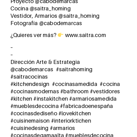
Proyecto @cabodemarcas
Cocina @saitra_homing
Vestidor, Armarios @saitra_homing
Fotografía @cabodemarcas
¿Quieres ver más?
www.saitra.com
–
–
Dirección Arte & Estrategia
@cabodemarcas #saitrahoming
#saitracocinas
#kitchendesign #cocinasamedida #cocina
#cocinasmodernas #bathroom #vestidores
#kitchen #instakitchen #armariosamedida
#mueblesdecocina #fabricadoenespaña
#cocinasdediseño #lovekitchen
#cuisinemaison #interiorktichen
#cuisinedesing #armarios
#cocinasdegamaalta #mueblesdecocina