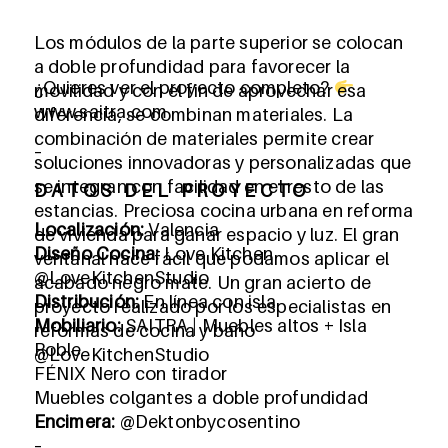
Los módulos de la parte superior se colocan
a doble profundidad para favorecer la
¿Quieres ver el proyecto completo?
movilidad y con el fin de aprovechar esa
www.saitra.com
diferencia, se combinan materiales. La
combinación de materiales permite crear
–
soluciones innovadoras y personalizadas que
se integran con facilidad en el resto de las
D A T O S D E L P R O Y E C T O
estancias. Preciosa cocina urbana en reforma
Localización:
Valencia
de vivienda para ganar espacio y luz. El gran
Diseño Cocina:
Love Kitchen
ventanal hace fácil que podamos aplicar el
@LoveKitchenStudio
acabado negro mate. Un gran acierto de
Distribución:
En línea con isla
proyecto realizado por los especialistas en
Mobiliario:
SAITRA | Muebles altos + Isla
reformas de cocina y baño
Roble
@LoveKitchenStudio
FÉNIX Nero con tirador
Muebles colgantes a doble profundidad
Encimera:
@Dektonbycosentino
–