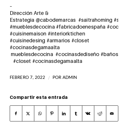
–
Dirección Arte &
Estrategia
@cabodemarcas
#saitrahoming
#sait
#mueblesdecocina
#fabricadoenespaña
#cocina
#cuisinemaison #interiorktichen
#cuisinedesing
#armarios
#closet
#cocinasdegamaalta
mueb
lesdecocina
#cocinasdediseño
#
baños
#closet
#cocinasdegamaalta
/
FEBRERO 7, 2022
POR
ADMIN
Compartir esta entrada