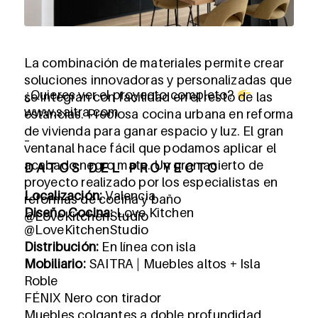
La combinación de materiales permite crear
soluciones innovadoras y personalizadas que
¿Quieres ver el proyecto completo?
se integran con facilidad en el resto de las
www.saitra.com
estancias. Preciosa cocina urbana en reforma
de vivienda para ganar espacio y luz. El gran
–
ventanal hace fácil que podamos aplicar el
acabado negro mate. Un gran acierto de
D A T O S D E L P R O Y E C T O
proyecto realizado por los especialistas en
Localización:
Valencia
reformas de cocina y baño
Diseño Cocina:
Love Kitchen
@LoveKitchenStudio
@LoveKitchenStudio
Distribución:
En línea con isla
Mobiliario:
SAITRA | Muebles altos + Isla
Roble
FÉNIX Nero con tirador
Muebles colgantes a doble profundidad