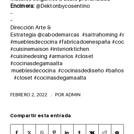
Encimera:
@Dektonbycosentino
–
–
Dirección Arte &
Estrategia
@cabodemarcas
#saitrahoming
#sait
#mueblesdecocina
#fabricadoenespaña
#cocina
#cuisinemaison #interiorktichen
#cuisinedesing
#armarios
#closet
#cocinasdegamaalta
mueb
lesdecocina
#cocinasdediseño
#
baños
#closet
#cocinasdegamaalta
/
FEBRERO 2, 2022
POR
ADMIN
Compartir esta entrada