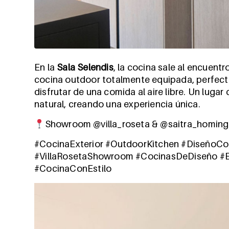
En la
Sala Selendis
, la cocina sale al encuentr
cocina outdoor totalmente equipada, perfec
disfrutar de una comida al aire libre.
Un lugar 
natural, creando una experiencia única.
Showroom @villa_roseta & @saitra_homing ·
#CocinaExterior #OutdoorKitchen #DiseñoC
#VillaRosetaShowroom #CocinasDeDiseño #Es
#CocinaConEstilo