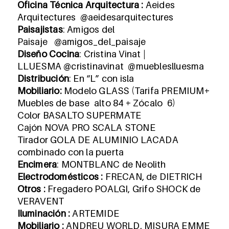
Oficina Técnica Arquitectura :
Aeides
Arquitectures @aeidesarquitectures
Paisajistas
:
Amigos del
Paisaje
@amigos_del_paisaje
Diseño Cocina
:
Cristina Vinat |
LLUESMA
@cristinavinat @muebleslluesma
Distribución
: En “L” con isla
Mobiliario:
Modelo GLASS (Tarifa PREMIUM+
Muebles de base alto 84 + Zócalo 6)
Color BASALTO SUPERMATE
Cajón NOVA PRO SCALA STONE
Tirador GOLA DE ALUMINIO LACADA
combinado con la puerta
Encimera
:
MONTBLANC de Neolith
Electrodomésticos :
FRECAN, de DIETRICH
Otros :
Fregadero POALGI, Grifo SHOCK de
VERAVENT
Iluminación :
ARTEMIDE
Mobiliario :
ANDREU WORLD, MISURA EMME