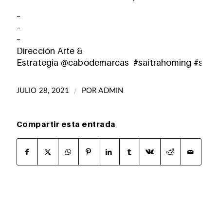
–
–
–
Dirección Arte &
Estrategia
@cabodemarcas
#saitrahoming
#sait
/
JULIO 28, 2021
POR
ADMIN
Compartir esta entrada