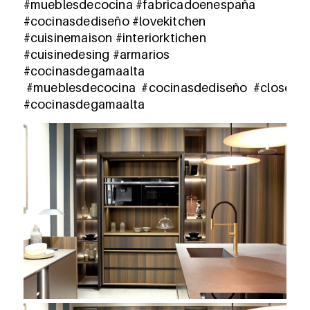
#mueblesdecocina #fabricadoenespaña
#cocinasdediseño #lovekitchen
#cuisinemaison #interiorktichen
#cuisinedesing #armarios
#cocinasdegamaalta
#mueblesdecocina #cocinasdediseño #closet
#cocinasdegamaalta