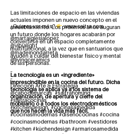
Las limitaciones de espacio en las viviendas
actuales imponen un nuevo concepto en el
¿Quieres ver más?
www.saitra.com
amueblamiento. Los próximos años auguran
un futuro donde los hogares acabarán por
@martaiglesialopez
convertirse en un espacio completamente
@vibialight
multifuncional, a la vez que en santuarios que
@madeinondarreta
ayuden a cuidar del bienestar físico y mental
@livingceramics
de las personas.
–
La tecnología es un «ingrediente»
–
imprescindible en la cocina del futuro. Dicha
Dirección Arte & Estrategia
tecnología se aplica ya a los sistema de
@cabodemarcas #saitrahoming
organización, de apertura y cierre del
#saitracocinas
mobiliario o a todos los electrodomésticos
#kitchendesign #cocinasamedida
que nos hacen la vida más fácil.
#cocinasmodernas #diseñococinas #cocina
#cocinasmodernas #bathroom #vestidores
#kitchen #küchendesign #armariosamedida