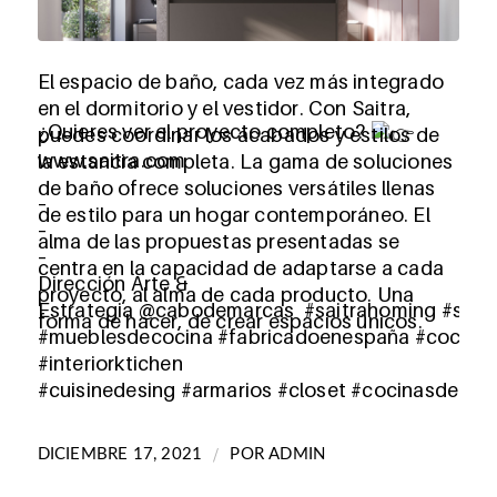
El espacio de baño, cada vez más integrado
en el dormitorio y el vestidor. Con Saitra,
¿Quieres ver el proyecto completo?
puedes coordinar los acabados y estilos de
www.saitra.com
la estancia completa. La gama de soluciones
de baño ofrece soluciones versátiles llenas
–
de estilo para un hogar contemporáneo. El
–
alma de las propuestas presentadas se
–
centra en la capacidad de adaptarse a cada
Dirección Arte &
proyecto, al alma de cada producto. Una
Estrategia
@cabodemarcas
#saitrahoming
#sait
forma de hacer, de crear espacios únicos.
#mueblesdecocina
#fabricadoenespaña
#cocina
#interiorktichen
#cuisinedesing
#armarios
#closet
#cocinasdegam
/
DICIEMBRE 17, 2021
POR
ADMIN