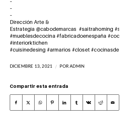
–
–
–
Dirección Arte &
Estrategia
@cabodemarcas
#saitrahoming
#sait
#mueblesdecocina
#fabricadoenespaña
#cocina
#interiorktichen
#cuisinedesing
#armarios
#closet
#cocinasdegam
/
DICIEMBRE 13, 2021
POR
ADMIN
Compartir esta entrada