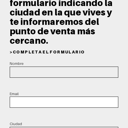
formulario indicando la
ciudad en la que vives y
te informaremos del
punto de venta más
cercano.
> C O M P L E T A E L F O R M U L A R I O
Nombre
Email
Ciudad