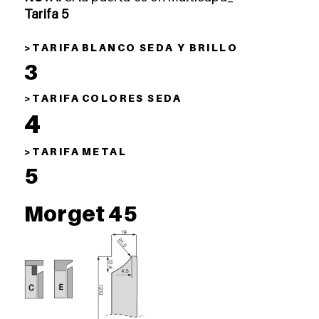
Tarifa 5
> T A R I F A B L A N C O S E D A Y B R I L L O
3
> T A R I F A C O L O R E S S E D A
4
> T A R I F A M E T A L
5
Morget 45