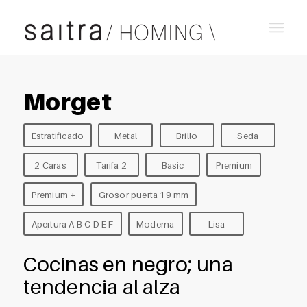
Morget
Estratificado
Metal
Brillo
Seda
2 Caras
Tarifa 2
Basic
Premium
Premium +
Grosor puerta 19 mm
Apertura A B C D E F
Moderna
Lisa
Cocinas en negro; una
tendencia al alza