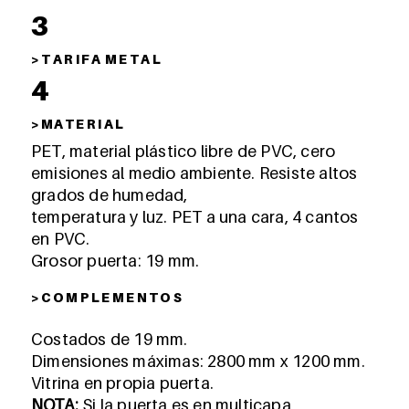
3
> T A R I F A M E T A L
4
> MA T E R I A L
PET, material plástico libre de PVC, cero
emisiones al medio ambiente. Resiste altos
grados de humedad,
temperatura y luz. PET a una cara, 4 cantos
en PVC.
Grosor puerta: 19 mm.
> C O M P L E M E N T O S
Costados de 19 mm.
Dimensiones máximas: 2800 mm x 1200 mm.
Vitrina en propia puerta.
NOTA:
Si la puerta es en multicapa_