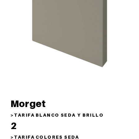
Morget
> T A R I F A B L A N C O S E D A Y B R I L L O
2
> T A R I F A C O L O R E S S E D A