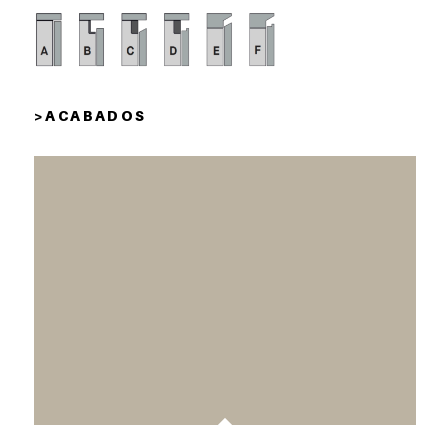
> A C A B A D O S