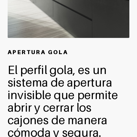
A P E R T U R A G O L A
El perfil gola, es un
sistema de apertura
invisible que permite
abrir y cerrar los
cajones de manera
cómoda y segura.