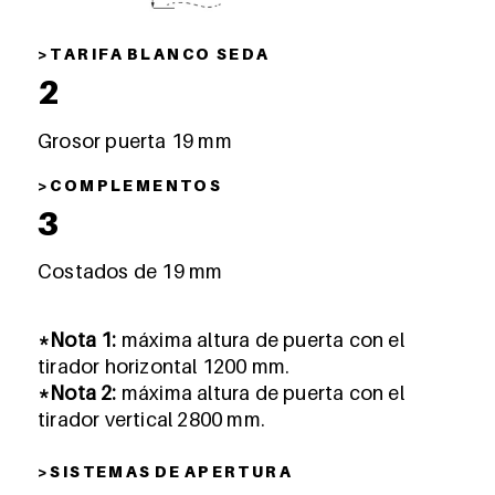
> T A R I F A B L A N C O S E D A
2
Grosor puerta 19 mm
> C O M P L E M E N T O S
3
Costados de 19 mm
*Nota 1:
máxima altura de puerta con el
tirador horizontal 1200 mm.
*Nota 2:
máxima altura de puerta con el
tirador vertical 2800 mm.
> S I S T E M A S D E A P E R T U R A