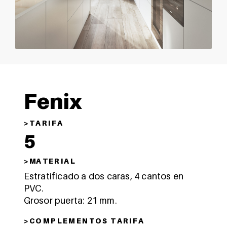
Fenix
> T A R I F A
5
> MA T E R I A L
Estratificado a dos caras, 4 cantos en
PVC.
Grosor puerta: 21 mm.
> C O M P L E M E N T O S T A R I F A