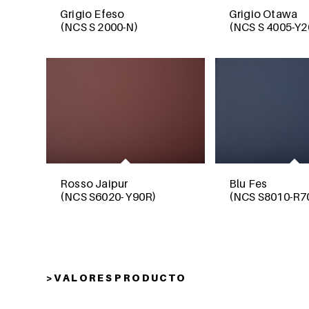
Grigio Efeso
Grigio Otawa
(NCS S 2000-N)
(NCS S 4005-Y2
Rosso Jaipur
Blu Fes
(NCS S6020- Y90R)
(NCS S8010-R7
> V A L O R E S P R O D U C T O