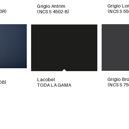
Grigio Lo
Grigio Antrim
0R)
(NCS S 55
(NCS S 4502-B)
Grigio B
Lacobel
0B)
(NCS S 75
TODA LA GAMA