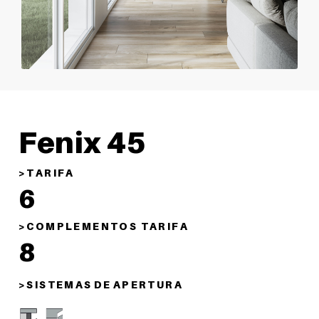
Fenix 45
> T A R I F A
6
> C O M P L E M E N T O S T A R I F A
8
> S I S T E M A S D E A P E R T U R A