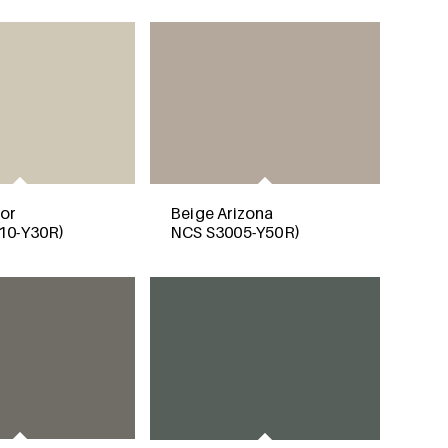
or
Beige Arizona
10-Y30R)
NCS S3005-Y50R)