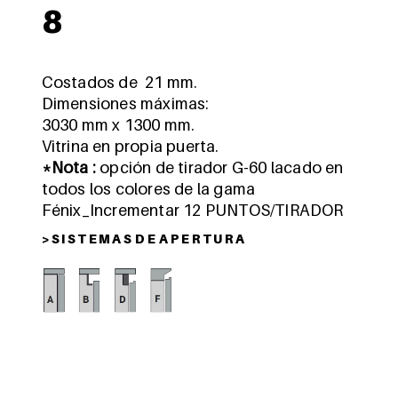
8
Costados de 21 mm.
Dimensiones máximas:
3030 mm x 1300 mm.
Vitrina en propia puerta.
*Nota :
opción de tirador G-60 lacado en
todos los colores de la gama
Fénix_Incrementar 12 PUNTOS/TIRADOR
> S I S T E M A S D E A P E R T U R A