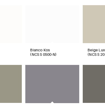
Beige Lux
Bianco Kos
(NCS S 20
(NCS S 0500-N)