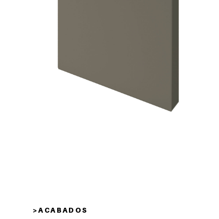
> A C A B A D O S