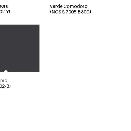
nora
Verde Comodoro
02-Y)
(NCS S 7005-B80G)
romo
02-B)